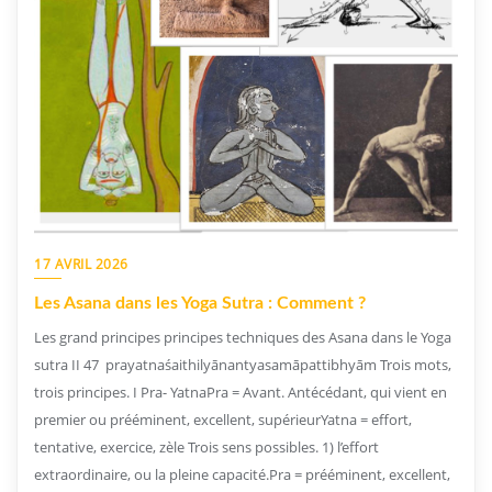
17 AVRIL 2026
Les Asana dans les Yoga Sutra : Comment ?
Les grand principes principes techniques des Asana dans le Yoga
sutra II 47 prayatnaśaithilyānantyasamāpattibhyām Trois mots,
trois principes. I Pra- YatnaPra = Avant. Antécédant, qui vient en
premier ou prééminent, excellent, supérieurYatna = effort,
tentative, exercice, zèle Trois sens possibles. 1) l’effort
extraordinaire, ou la pleine capacité.Pra = prééminent, excellent,