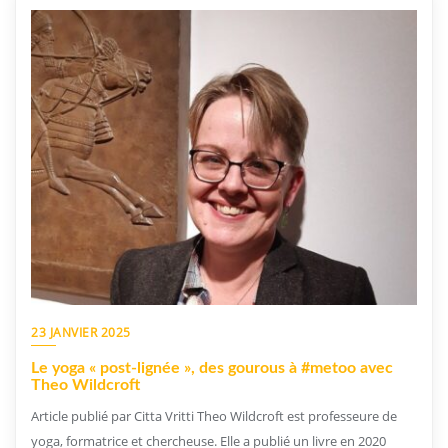
23 JANVIER 2025
Le yoga « post-lignée », des gourous à #metoo avec
Theo Wildcroft
Article publié par Citta Vritti Theo Wildcroft est professeure de
yoga, formatrice et chercheuse. Elle a publié un livre en 2020