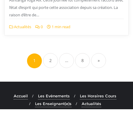
Ashtanga Yoga Aix. Cette journée fut complètement raccord avec
l’état d’esprit qui porte cette association depuis sa création. La
raison d’être de…
Actualités
0
1 min read
1
2
…
8
»
Accueil
Les Evènements
Les Horaires Cours
Les Enseignant(e)s
Actualités
Copyright ©2026 Ashtanga Yoga Aix . All rights reserved.
Powered by
En Buvant Un Cafe