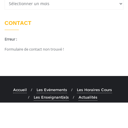
CONTACT
Erreur :
Formulaire de contact non trouvé !
Accueil
Les Evènements
Les Horaires Cours
Les Enseignant(e)s
Actualités
Copyright ©2026 Ashtanga Yoga Aix . All rights reserved.
Powered by
En Buvant Un Cafe