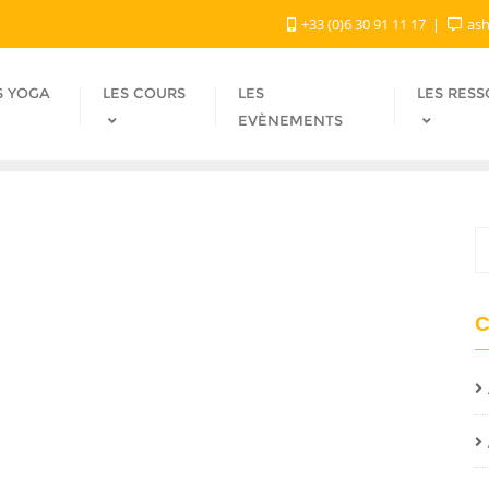
+33 (0)6 30 91 11 17
ash
S YOGA
LES COURS
LES
LES RES
EVÈNEMENTS
C