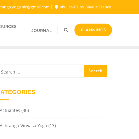
tanga.yoga.aix@gmail.com​
Aix-Les-Bains, Savoie France
SOURCES
PLANNINGS
JOURNAL
ATÉGORIES
Actualités
(30)
Ashtanga Vinyasa Yoga
(13)