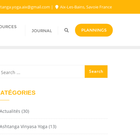
tanga.yoga.aix@gmail.com​
Aix-Les-Bains, Savoie France
SOURCES
PLANNINGS
JOURNAL
ATÉGORIES
Actualités
(30)
Ashtanga Vinyasa Yoga
(13)