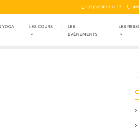
+33 (0)6 30 91 11 17
ash
S YOGA
LES COURS
LES
LES RES
EVÈNEMENTS
C