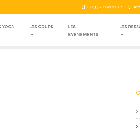
+33 (0)6 30 91 11 17
ash
S YOGA
LES COURS
LES
LES RES
EVÈNEMENTS
C