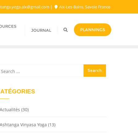
tanga.yoga.aix@gmail.com​
Aix-Les-Bains, Savoie France
SOURCES
PLANNINGS
JOURNAL
ATÉGORIES
Actualités
(30)
Ashtanga Vinyasa Yoga
(13)