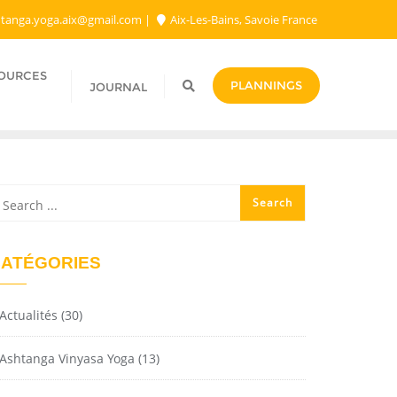
tanga.yoga.aix@gmail.com​
Aix-Les-Bains, Savoie France
SOURCES
PLANNINGS
JOURNAL
ATÉGORIES
Actualités
(30)
Ashtanga Vinyasa Yoga
(13)