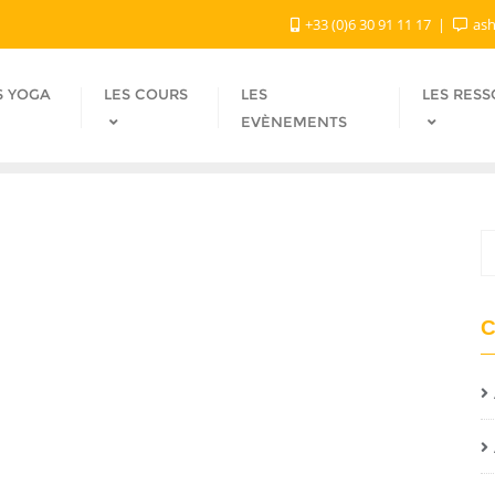
+33 (0)6 30 91 11 17
ash
S YOGA
LES COURS
LES
LES RES
EVÈNEMENTS
C