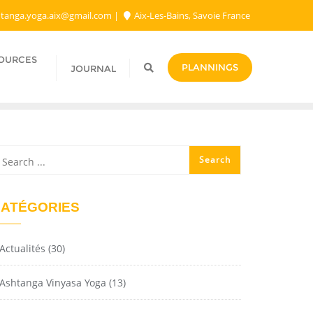
tanga.yoga.aix@gmail.com​
Aix-Les-Bains, Savoie France
SOURCES
PLANNINGS
JOURNAL
ATÉGORIES
Actualités
(30)
Ashtanga Vinyasa Yoga
(13)