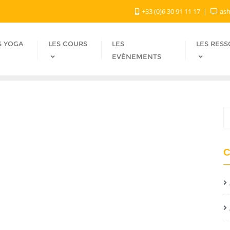
+33 (0)6 30 91 11 17
ash
S YOGA
LES COURS
LES
LES RES
EVÈNEMENTS
C