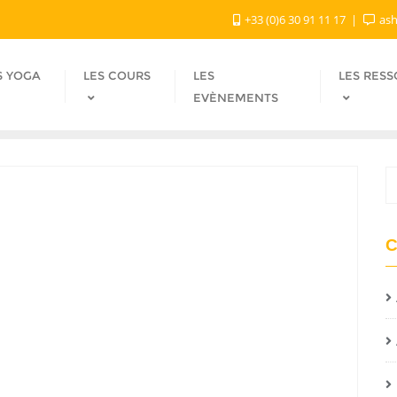
+33 (0)6 30 91 11 17
ash
S YOGA
LES COURS
LES
LES RES
EVÈNEMENTS
C