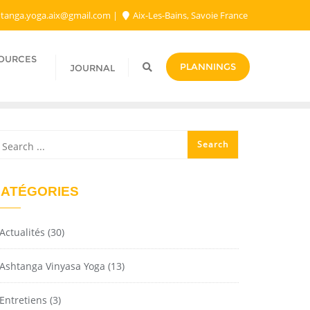
tanga.yoga.aix@gmail.com​
Aix-Les-Bains, Savoie France
SOURCES
PLANNINGS
JOURNAL
ATÉGORIES
Actualités
(30)
Ashtanga Vinyasa Yoga
(13)
Entretiens
(3)