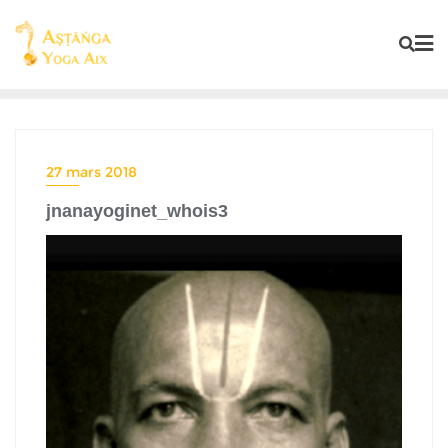
27 mars 2018
jnanayoginet_whois3