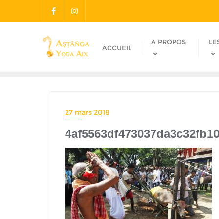
A PROPOS
LE
ACCUEIL
27 mars 2018
4af5563df473037da3c32fb10