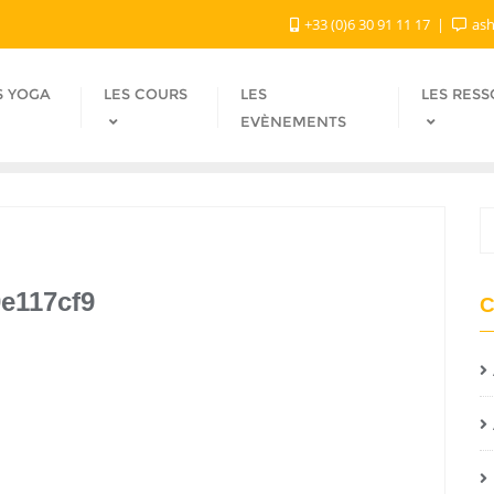
+33 (0)6 30 91 11 17
ash
S YOGA
LES COURS
LES
LES RES
EVÈNEMENTS
e117cf9
C