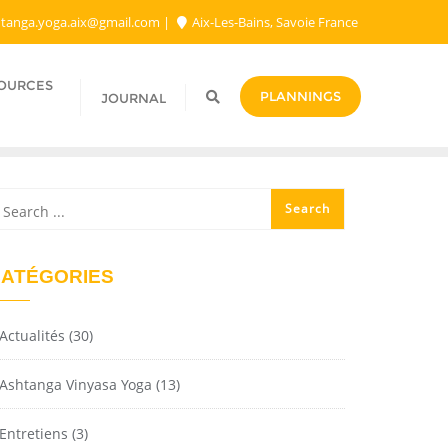
tanga.yoga.aix@gmail.com​
Aix-Les-Bains, Savoie France
SOURCES
PLANNINGS
JOURNAL
ATÉGORIES
Actualités
(30)
Ashtanga Vinyasa Yoga
(13)
Entretiens
(3)