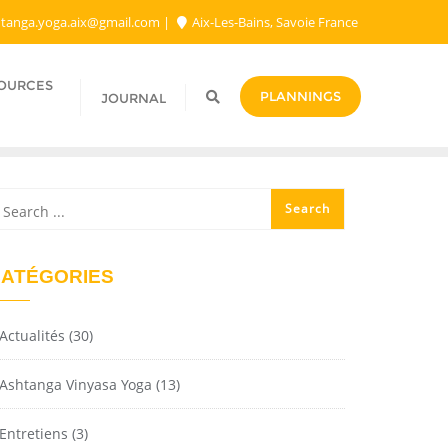
tanga.yoga.aix@gmail.com​
Aix-Les-Bains, Savoie France
SOURCES
PLANNINGS
JOURNAL
ATÉGORIES
Actualités
(30)
Ashtanga Vinyasa Yoga
(13)
Entretiens
(3)