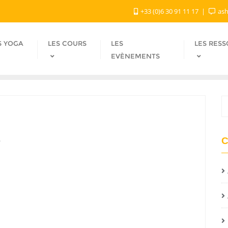
+33 (0)6 30 91 11 17
ash
S YOGA
LES COURS
LES
LES RES
EVÈNEMENTS
C