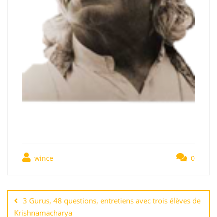
wince
0
3 Gurus, 48 questions, entretiens avec trois élèves de
Krishnamacharya