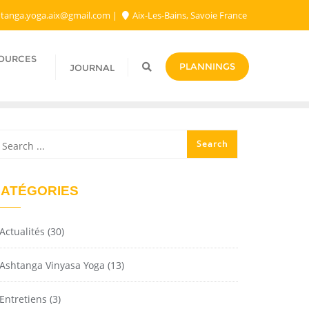
tanga.yoga.aix@gmail.com​
Aix-Les-Bains, Savoie France
SOURCES
PLANNINGS
JOURNAL
ATÉGORIES
Actualités
(30)
Ashtanga Vinyasa Yoga
(13)
Entretiens
(3)