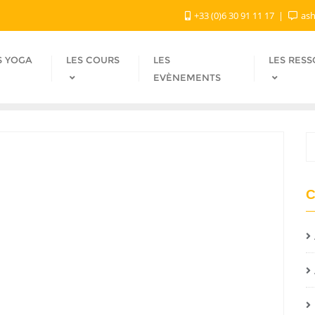
+33 (0)6 30 91 11 17
ash
S YOGA
LES COURS
LES
LES RES
EVÈNEMENTS
C