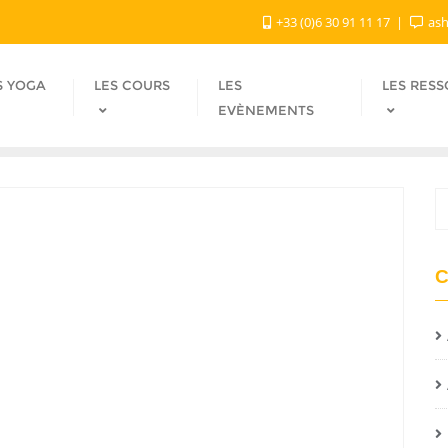
+33 (0)6 30 91 11 17
ash
S YOGA
LES COURS
LES
LES RES
EVÈNEMENTS
C