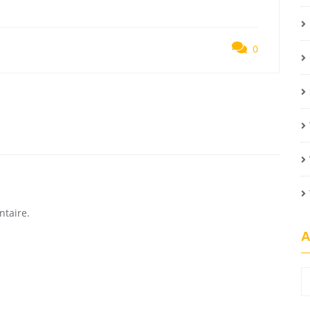
0
taire.
A