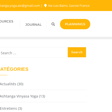
tanga.yoga.aix@gmail.com​
Aix-Les-Bains, Savoie France
SOURCES
PLANNINGS
JOURNAL
ATÉGORIES
Actualités
(30)
Ashtanga Vinyasa Yoga
(13)
Entretiens
(3)