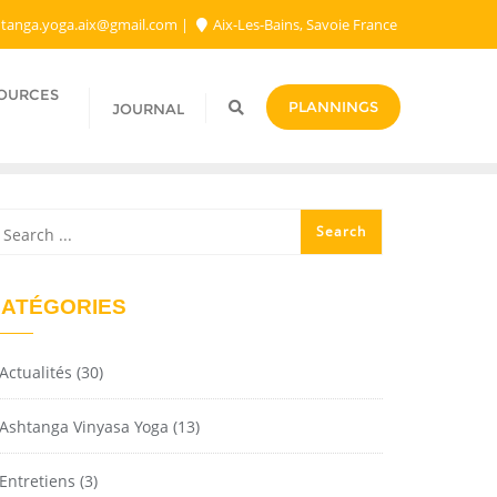
tanga.yoga.aix@gmail.com​
Aix-Les-Bains, Savoie France
SOURCES
PLANNINGS
JOURNAL
ATÉGORIES
Actualités
(30)
Ashtanga Vinyasa Yoga
(13)
Entretiens
(3)