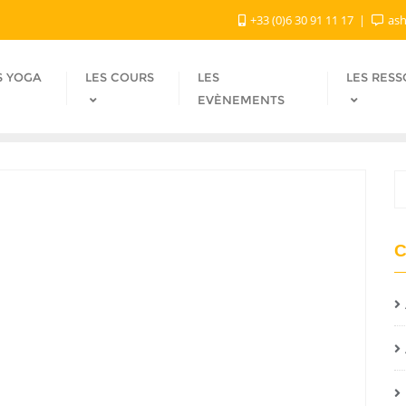
+33 (0)6 30 91 11 17
ash
S YOGA
LES COURS
LES
LES RES
EVÈNEMENTS
C