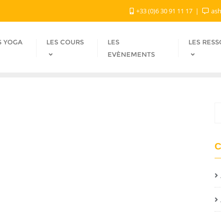
+33 (0)6 30 91 11 17
ash
S YOGA
LES COURS
LES
LES RES
EVÈNEMENTS
C