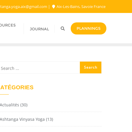
tanga.yoga.aix@gmail.com​
Aix-Les-Bains, Savoie France
SOURCES
PLANNINGS
JOURNAL
ATÉGORIES
Actualités
(30)
Ashtanga Vinyasa Yoga
(13)