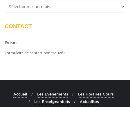
CONTACT
Erreur :
Formulaire de contact non trouvé !
Accueil
Les Evènements
Les Horaires Cours
Les Enseignant(e)s
Actualités
Copyright ©2026 Ashtanga Yoga Aix . All rights reserved.
Powered by
En Buvant Un Cafe