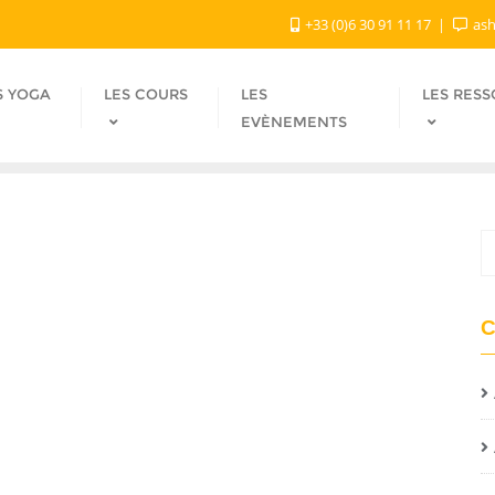
+33 (0)6 30 91 11 17
ash
S YOGA
LES COURS
LES
LES RES
EVÈNEMENTS
C