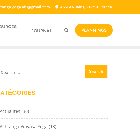
tanga.yoga.aix@gmail.com​
Aix-Les-Bains, Savoie France
SOURCES
PLANNINGS
JOURNAL
ATÉGORIES
Actualités
(30)
Ashtanga Vinyasa Yoga
(13)