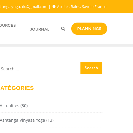
tanga.yoga.aix@gmail.com​
Aix-Les-Bains, Savoie France
SOURCES
PLANNINGS
JOURNAL
ATÉGORIES
Actualités
(30)
Ashtanga Vinyasa Yoga
(13)