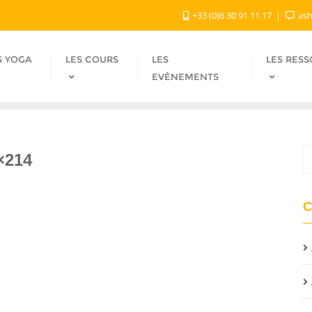
+33 (0)6 30 91 11 17
ash
S YOGA
LES COURS
LES
LES RES
EVÈNEMENTS
×214
C