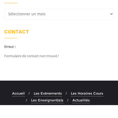
CONTACT
Erreur :
Formulaire de contact non trouvé !
Accueil
Les Evènements
Les Horaires Cours
Les Enseignant(e)s
Actualités
Copyright ©2026 Ashtanga Yoga Aix . All rights reserved.
Powered by
En Buvant Un Cafe