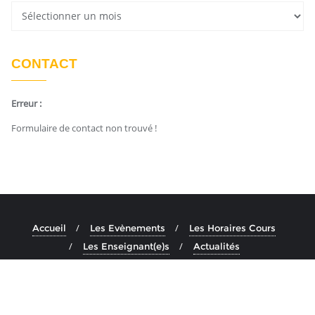
CONTACT
Erreur :
Formulaire de contact non trouvé !
Accueil
Les Evènements
Les Horaires Cours
Les Enseignant(e)s
Actualités
Copyright ©2026 Ashtanga Yoga Aix . All rights reserved.
Powered by
En Buvant Un Cafe