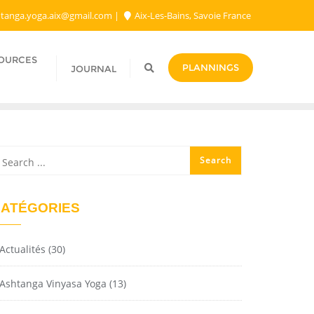
tanga.yoga.aix@gmail.com​
Aix-Les-Bains, Savoie France
SOURCES
PLANNINGS
JOURNAL
ATÉGORIES
Actualités
(30)
Ashtanga Vinyasa Yoga
(13)