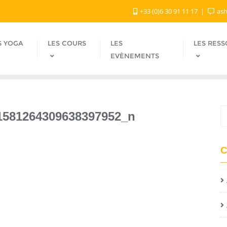
+33 (0)6 30 91 11 17
ash
S YOGA
LES COURS
LES
LES RES
EVÈNEMENTS
1581264309638397952_n
C