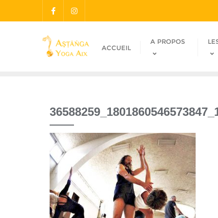
A PROPOS
LE
ACCUEIL
36588259_1801860546573847_