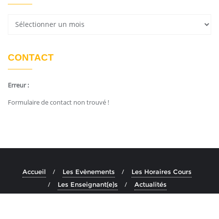
CONTACT
Erreur :
Formulaire de contact non trouvé !
Accueil
Les Evènements
Les Horaires Cours
Les Enseignant(e)s
Actualités
Copyright ©2026 Ashtanga Yoga Aix . All rights reserved.
Powered by
En Buvant Un Cafe