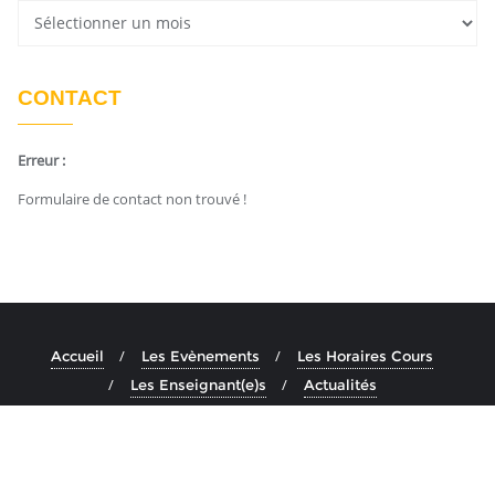
CONTACT
Erreur :
Formulaire de contact non trouvé !
Accueil
Les Evènements
Les Horaires Cours
Les Enseignant(e)s
Actualités
Copyright ©2026 Ashtanga Yoga Aix . All rights reserved.
Powered by
En Buvant Un Cafe