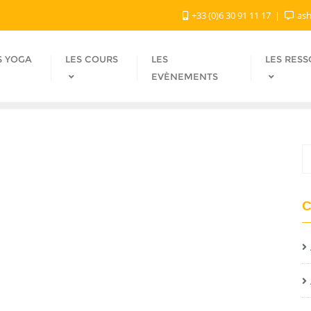
+33 (0)6 30 91 11 17
ash
S YOGA
LES COURS
LES
LES RES
EVÈNEMENTS
C