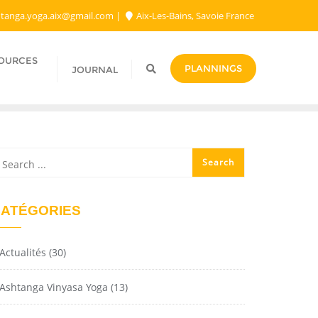
tanga.yoga.aix@gmail.com​
Aix-Les-Bains, Savoie France
SOURCES
PLANNINGS
JOURNAL
ATÉGORIES
Actualités
(30)
Ashtanga Vinyasa Yoga
(13)