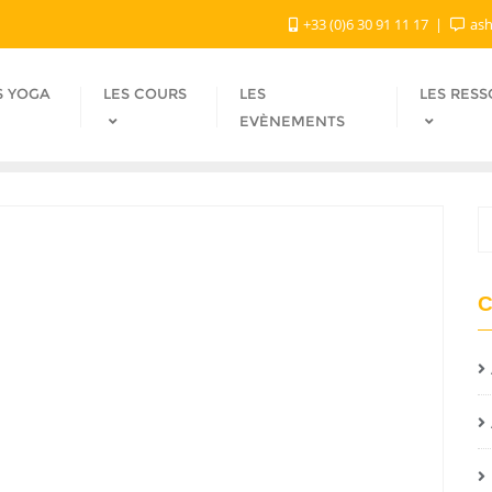
+33 (0)6 30 91 11 17
ash
S YOGA
LES COURS
LES
LES RES
EVÈNEMENTS
C