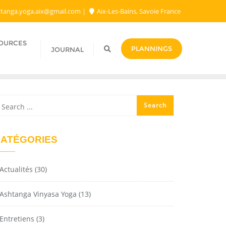
tanga.yoga.aix@gmail.com​
Aix-Les-Bains, Savoie France
SOURCES
PLANNINGS
JOURNAL
ATÉGORIES
Actualités
(30)
Ashtanga Vinyasa Yoga
(13)
Entretiens
(3)