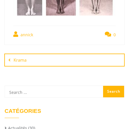
annick
0
Krama
CATÉGORIES
Actualités
(30)