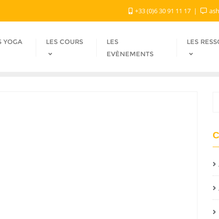
+33 (0)6 30 91 11 17
ash
S YOGA
LES COURS
LES
LES RES
EVÈNEMENTS
C