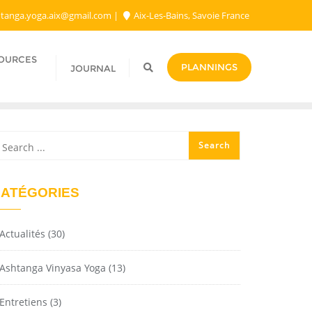
tanga.yoga.aix@gmail.com​
Aix-Les-Bains, Savoie France
SOURCES
PLANNINGS
JOURNAL
ATÉGORIES
Actualités
(30)
Ashtanga Vinyasa Yoga
(13)
Entretiens
(3)