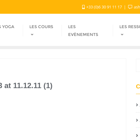
+33 (0)6 30 91 11 17
ash
S YOGA
LES COURS
LES
LES RES
EVÈNEMENTS
at 11.12.11 (1)
C