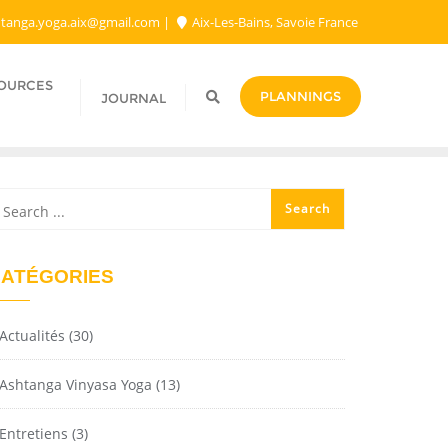
tanga.yoga.aix@gmail.com​
Aix-Les-Bains, Savoie France
SOURCES
PLANNINGS
JOURNAL
ATÉGORIES
Actualités
(30)
Ashtanga Vinyasa Yoga
(13)
Entretiens
(3)