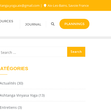
tanga.yoga.aix@gmail.com​
Aix-Les-Bains, Savoie France
SOURCES
PLANNINGS
JOURNAL
ATÉGORIES
Actualités
(30)
Ashtanga Vinyasa Yoga
(13)
Entretiens
(3)