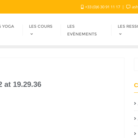
+33 (0)6 30 91 11 17
ash
S YOGA
LES COURS
LES
LES RES
EVÈNEMENTS
 at 19.29.36
C