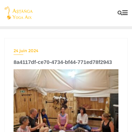
24 juin 2024
8a4117df-ce70-4734-bf44-771ed78f2943