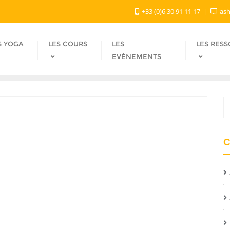
+33 (0)6 30 91 11 17
ash
S YOGA
LES COURS
LES
LES RES
EVÈNEMENTS
C