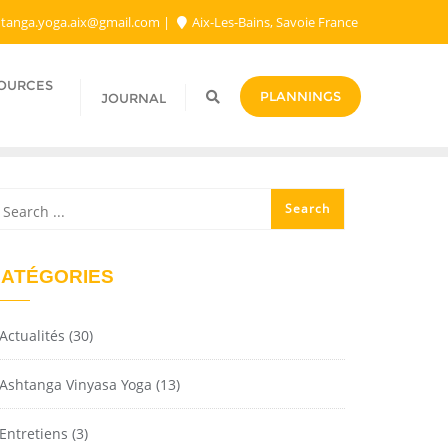
tanga.yoga.aix@gmail.com​
Aix-Les-Bains, Savoie France
SOURCES
PLANNINGS
JOURNAL
ATÉGORIES
Actualités
(30)
Ashtanga Vinyasa Yoga
(13)
Entretiens
(3)