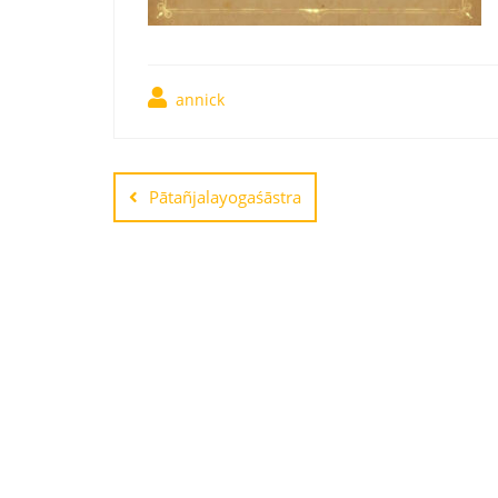
annick
Pātañjalayogaśāstra