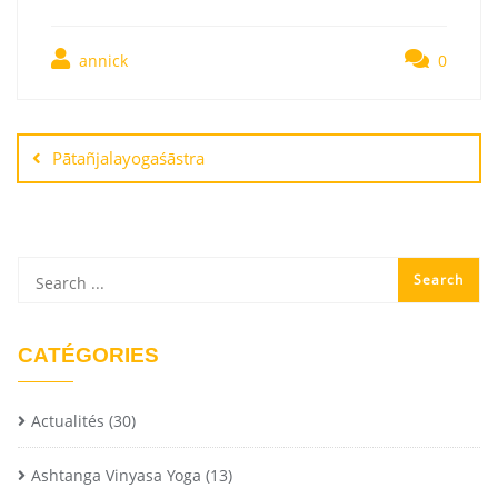
annick
0
Pātañjalayogaśāstra
CATÉGORIES
Actualités
(30)
Ashtanga Vinyasa Yoga
(13)