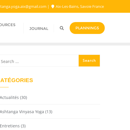
tanga.yoga.aix@gmail.com​
Aix-Les-Bains, Savoie France
SOURCES
PLANNINGS
JOURNAL
ATÉGORIES
Actualités
(30)
Ashtanga Vinyasa Yoga
(13)
Entretiens
(3)