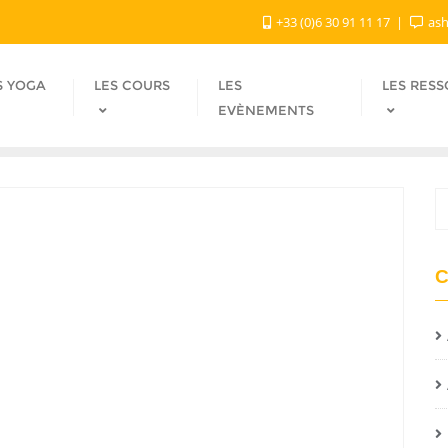
+33 (0)6 30 91 11 17
ash
S YOGA
LES COURS
LES
LES RES
EVÈNEMENTS
C