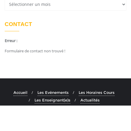
CONTACT
Erreur :
Formulaire de contact non trouvé !
Accueil
Les Evènements
Les Horaires Cours
Les Enseignant(e)s
Actualités
Copyright ©2026 Ashtanga Yoga Aix . All rights reserved.
Powered by
En Buvant Un Cafe