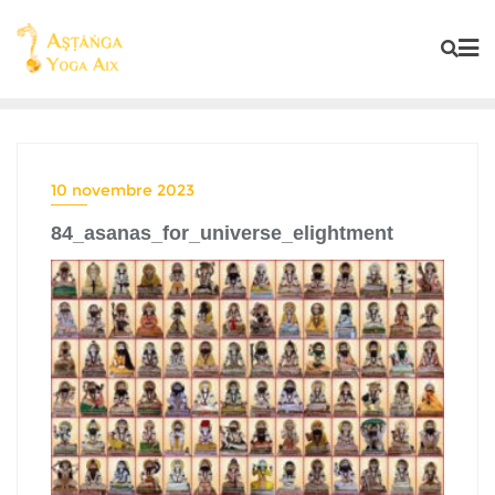
10 novembre 2023
84_asanas_for_universe_elightment