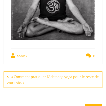
annick
0
« Comment pratiquer l’Ashtanga yoga pour le reste de
votre vie. »