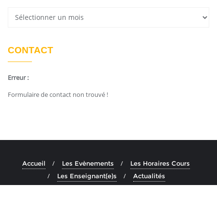
CONTACT
Erreur :
Formulaire de contact non trouvé !
Accueil
Les Evènements
Les Horaires Cours
Les Enseignant(e)s
Actualités
Copyright ©2026 Ashtanga Yoga Aix . All rights reserved.
Powered by
En Buvant Un Cafe