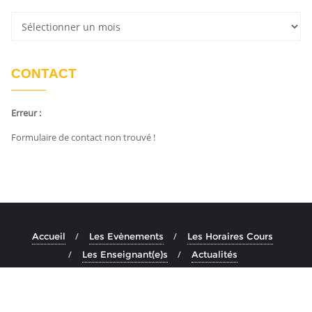
CONTACT
Erreur :
Formulaire de contact non trouvé !
Accueil
Les Evènements
Les Horaires Cours
Les Enseignant(e)s
Actualités
Copyright ©2026 Ashtanga Yoga Aix . All rights reserved.
Powered by
En Buvant Un Cafe