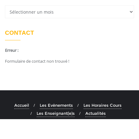
CONTACT
Erreur :
Formulaire de contact non trouvé !
Accueil
Les Evènements
Les Horaires Cours
Les Enseignant(e)s
Actualités
Copyright ©2026 Ashtanga Yoga Aix . All rights reserved.
Powered by
En Buvant Un Cafe