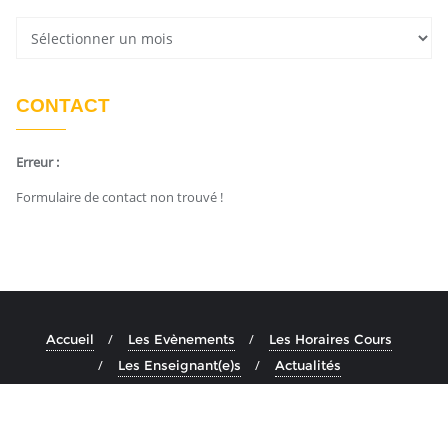
CONTACT
Erreur :
Formulaire de contact non trouvé !
Accueil
Les Evènements
Les Horaires Cours
Les Enseignant(e)s
Actualités
Copyright ©2026 Ashtanga Yoga Aix . All rights reserved.
Powered by
En Buvant Un Cafe