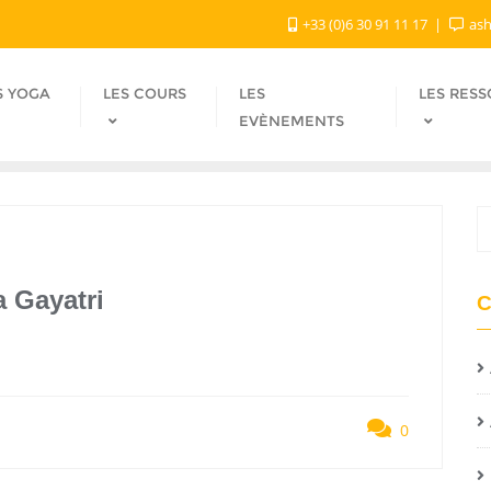
+33 (0)6 30 91 11 17
ash
S YOGA
LES COURS
LES
LES RES
EVÈNEMENTS
a Gayatri
C
0