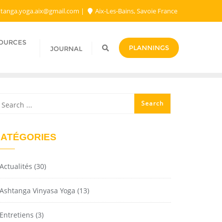
tanga.yoga.aix@gmail.com​
Aix-Les-Bains, Savoie France
SOURCES
PLANNINGS
JOURNAL
ATÉGORIES
Actualités
(30)
Ashtanga Vinyasa Yoga
(13)
Entretiens
(3)