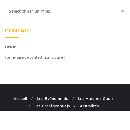
CONTACT
Erreur :
Formulaire de contact non trouvé !
Accueil
Les Evènements
Les Horaires Cours
Les Enseignant(e)s
Actualités
Copyright ©2026 Ashtanga Yoga Aix . All rights reserved.
Powered by
En Buvant Un Cafe