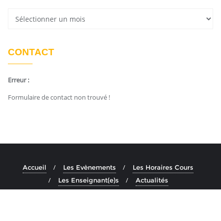
CONTACT
Erreur :
Formulaire de contact non trouvé !
Accueil
Les Evènements
Les Horaires Cours
Les Enseignant(e)s
Actualités
Copyright ©2026 Ashtanga Yoga Aix . All rights reserved.
Powered by
En Buvant Un Cafe