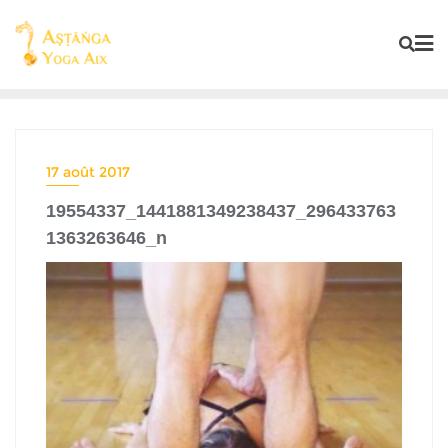
17 août 2017
19554337_1441881349238437_296433763
1363263646_n