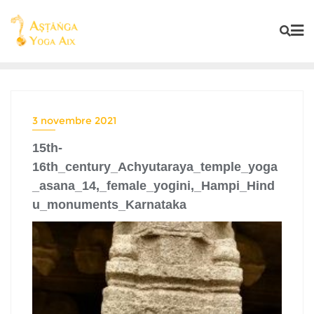
3 novembre 2021
15th-
16th_century_Achyutaraya_temple_yoga
_asana_14,_female_yogini,_Hampi_Hind
u_monuments_Karnataka