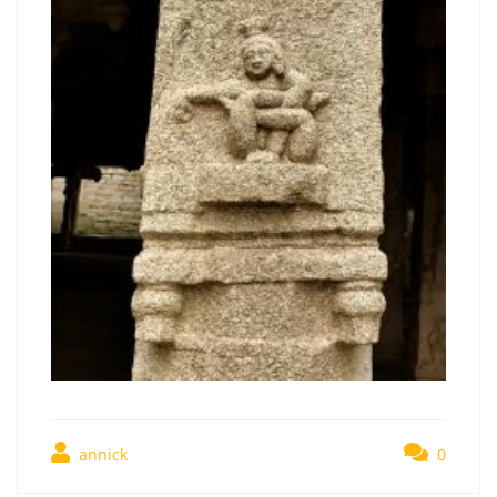
annick
0